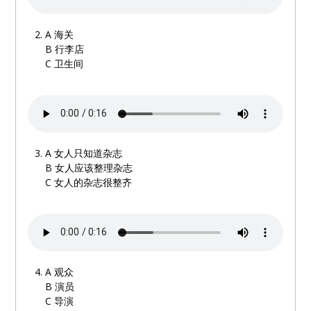
A
海关
B 行李店
C
卫生间
A
女人只知道杂志
B
女人应该整理杂志
C
女人的杂志很整齐
A
观众
B
演员
C
导演