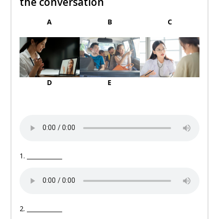
the conversation
A
B
C
D
E
1. ____________
2. ____________