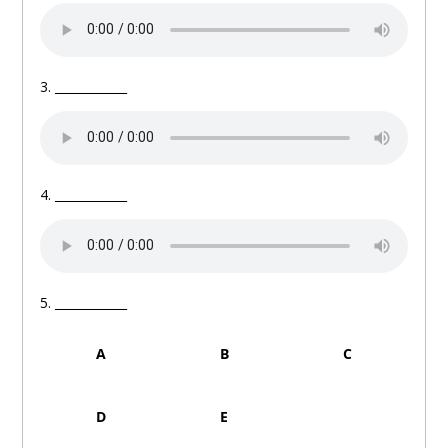
3. ____________
4. ____________
5. ____________
A
B
C
D
E