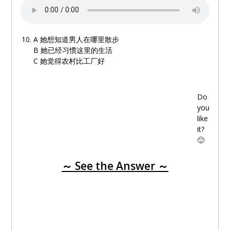
A
她想知道男人在哪里散步
B
她已经习惯这里的生活
C
她觉得农村比工厂好
Do
you
like
it?
🙂
～ See the Answer ～