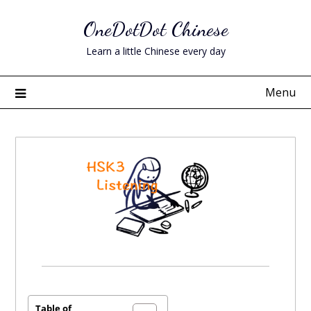
Skip
OneDotDot Chinese
to
content
Learn a little Chinese every day
Menu
Posted
on
October
Table of