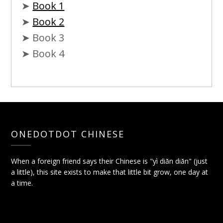
➤
Book 1
➤
Book 2
➤ Book 3
➤ Book 4
ONEDOTDOT CHINESE
When a foreign friend says their Chinese is "yì diǎn diǎn" (just
a little), this site exists to make that little bit grow, one day at
a time.