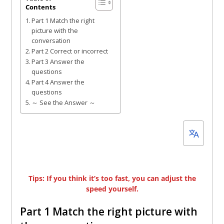
Contents
4,
Part 1 Match the right
2022
picture with the
conversation
Part 2 Correct or incorrect
Part 3 Answer the
questions
Part 4 Answer the
questions
～ See the Answer ～
Tips: If you think it’s too fast, you can adjust the
speed yourself.
Part 1 Match the right picture with