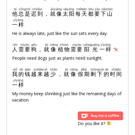
tā
zǒngshì
chídào
jiùxiàng
tàiyáng
měitiān
dōu
yào
xiàshān
他
总是
迟到
，
就像
太阳
每天
都
要
下山
yíyàng
一样
He is always late, just like the sun sets every day.
rén
xūyào
gǒu
jiù
xiàng
zhíwù
xūyào
yángguāng
yíyàng
人
需要
狗
，
就
像
植物
需要
阳光
一样
People need dogs just as plants need sunlight.
wǒ
de
qián
yuèláiyuè
shǎo
jiù
xiàng
jiǎqī
shèngxià
de
shíjiān
我
的
钱
越来越
少
，
就
像
假期
剩下
的
时间
yíyàng
一样
My money keep shrinking just like the remaining days of
vacation.
Do you like it?