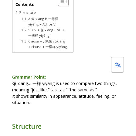
Contents
3,
Structure
2025
A 像 xiàng B 一樣样
yíyàng + Adj or V
S + V + 像 xiàng + VP +
一樣样 yíyàng
Clause +，就像 jiùxiàng
+ clause + 一樣样 yíyàng
Grammar Point:
像 xiàng… 一
样
yíyàng is used to compare two things,
meaning “just like,” “as…as,” “the same as.”
It shows similarity in appearance, attitude, feeling, or
situation.
Structure