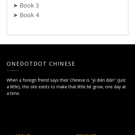
➤ Book 3
➤ Book 4
ONEDOTDOT CHINESE
When a foreign friend says their Chinese is "yì diǎn diǎn" (just
a little), this site exists to make that little bit grow, one day at
a time.