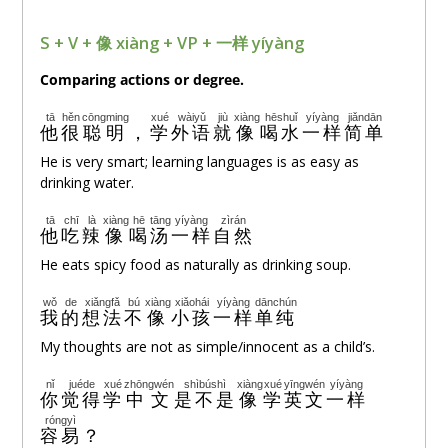
S + V + 像 xiàng + VP + 一
样
yíyàng
Comparing actions or degree.
tā
hěn
cōngming
xué
wàiyǔ
jiù
xiàng
hēshuǐ
yíyàng
jiǎndān
他
很
聪明
，
学
外语
就
像
喝水
一样
简单
He is very smart; learning languages is as easy as
drinking water.
tā
chī
là
xiàng
hē
tāng
yíyàng
zìrán
他
吃
辣
像
喝
汤
一样
自然
He eats spicy food as naturally as drinking soup.
wǒ
de
xiǎngfǎ
bú
xiàng
xiǎohái
yíyàng
dānchún
我
的
想法
不
像
小孩
一样
单纯
My thoughts are not as simple/innocent as a child’s.
nǐ
juéde
xué
zhōngwén
shìbúshì
xiàng
xué
yīngwén
yíyàng
你
觉得
学
中文
是不是
像
学
英文
一样
róngyì
容易
？