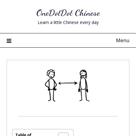
Skip
OneDotDot Chinese
to
content
Learn a little Chinese every day
Menu
Posted
on
December
Table of