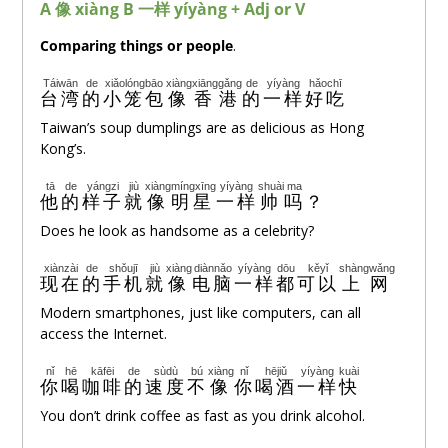
A 像 xiàng B 一
样
yíyàng + Adj or
V
Comparing things or people
.
Táiwān
de
xiǎolóngbāo
xiàng
xiānggǎng
de
yíyàng
hǎochī
台湾
的
小笼包
像
香港
的
一样
好吃
Taiwan’s soup dumplings are as delicious as Hong
Kong’s.
tā
de
yángzi
jiù
xiàng
míngxīng
yíyàng
shuài
ma
他
的
样子
就
像
明星
一样
帅
吗
？
Does he look as handsome as a celebrity?
xiànzài
de
shǒujī
jiù
xiàng
diànnǎo
yíyàng
dōu
kěyǐ
shàngwǎng
现在
的
手机
就
像
电脑
一样
都
可以
上网
Modern smartphones, just like computers, can all
access the Internet.
nǐ
hē
kāfēi
de
sùdù
bú
xiàng
nǐ
hējiǔ
yíyàng
kuài
你
喝
咖啡
的
速度
不
像
你
喝酒
一样
快
You don’t drink coffee as fast as you drink alcohol.