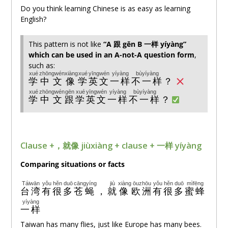
Do you think learning Chinese is as easy as learning
English?
This pattern is not like
“A 跟 gēn B 一
样
yíyàng”
which can be used in an A-not-A question form
,
such as:
xué
zhōngwén
xiàng
xué
yīngwén
yíyàng
bùyíyàng
学
中文
像
学
英文
一样
不一样
？
xué
zhōngwén
gēn
xué
yīngwén
yíyàng
bùyíyàng
学
中文
跟
学
英文
一样
不一样
？
Clause +，就像 jiùxiàng + clause + 一
样
yíyàng
Comparing situations or facts
Táiwān
yǒu
hěn
duō
cāngyíng
jiù
xiàng
ōuzhōu
yǒu
hěn
duō
mìfēng
台湾
有
很
多
苍蝇
，
就
像
欧洲
有
很
多
蜜蜂
yíyàng
一样
Taiwan has many flies, just like Europe has many bees.