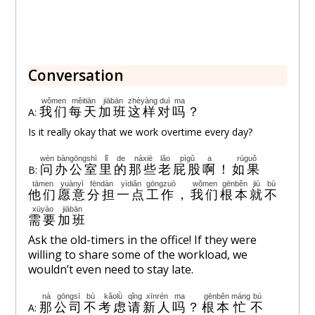
Conversation
wǒmen
měitiān
jiābān
zhèyàng
duì
ma
我们
每天
加班
这样
对
吗
？
A:
Is it really okay that we work overtime every day?
wèn
bàngōngshì
lǐ
de
nàxiē
lǎo
pìgǔ
a
rúguǒ
问
办公室
里
的
那些
老
屁股
啊
！
如果
B:
tāmen
yuànyì
fēndàn
yìdiǎn
gōngzuò
wǒmen
gēnběn
jiù
bù
他们
愿意
分担
一点
工作
，
我们
根本
就
不
xūyào
jiābān
需要
加班
Ask the old-timers in the office! If they were
willing to share some of the workload, we
wouldn’t even need to stay late.
nà
gōngsī
bù
kǎolǜ
qǐng
xīnrén
ma
gēnběn
máng
bú
那
公司
不
考虑
请
新人
吗
？
根本
忙
不
A: