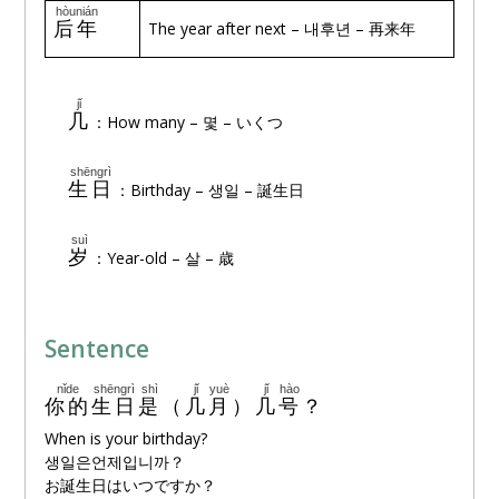
hòunián
🔊
后年
The year after next – 내후년 – 再来年
jǐ
🔊
几
：How many – 몇 – いくつ
shēngrì
🔊
生日
：Birthday – 생일 – 誕生日
suì
🔊
岁
：Year-old – 살 – 歳
Sentence
nǐde
shēngrì
shì
jǐ
yuè
jǐ
hào
🔊
你的
生日
是
（
几
月
）
几
号
？
When is your birthday?
생일은언제입니까？
お誕生日はいつですか？