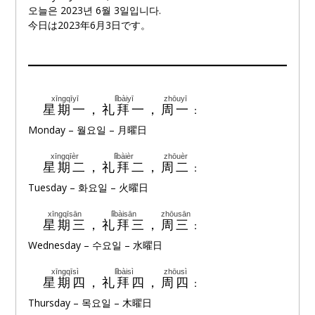
오늘은 2023년 6월 3일입니다.
今日は2023年6月3日です。
xīngqīyī
lǐbàiyī
zhōuyī
🔊
星期一
，
礼拜一
，
周一
：
Monday – 월요일 – 月曜日
xīngqīèr
lǐbàièr
zhōuèr
🔊
星期二
，
礼拜二
，
周二
：
Tuesday – 화요일 – 火曜日
xīngqīsān
lǐbàisān
zhōusān
🔊
星期三
，
礼拜三
，
周三
：
Wednesday – 수요일 – 水曜日
xīngqīsì
lǐbàisì
zhōusì
🔊
星期四
，
礼拜四
，
周四
：
Thursday – 목요일 – 木曜日