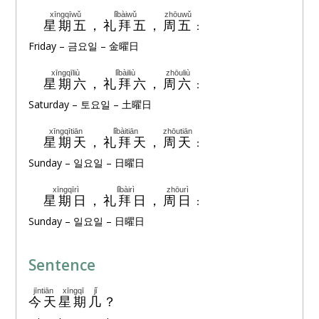
xīngqīwǔ
lǐbàiwǔ
zhōuwǔ
🔊
星期五
，
礼拜五
，
周五
：
Friday – 금요일 – 金曜日
xīngqīliù
lǐbàiliù
zhōuliù
🔊
星期六
，
礼拜六
，
周六
：
Saturday – 토요일 – 土曜日
xīngqītiān
lǐbàitiān
zhōutiān
🔊
星期天
，
礼拜天
，
周天
：
Sunday – 일요일 – 日曜日
xīngqīrì
lǐbàirì
zhōurì
🔊
星期日
，
礼拜日
，
周日
：
Sunday – 일요일 – 日曜日
Sentence
jīntiān
xīngqī
jǐ
🔊
今天
星期
几
？