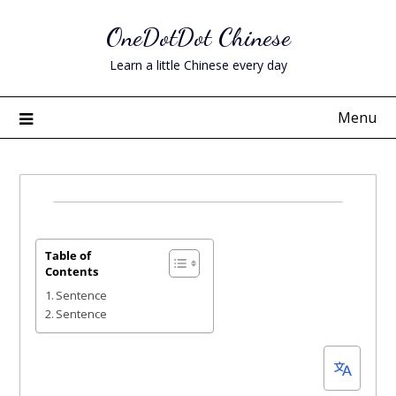
Skip
OneDotDot Chinese
to
content
Learn a little Chinese every day
Menu
Posted
on
June
Table of
Contents
3,
Sentence
2023
Sentence