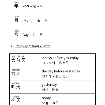
nián
🔊
年
：Year – 년 – 年
yuè
🔊
月
：Month – 월 – 月
hào
🔊
号
：Day – 일 – 日
Time Expression – Dates
dà
qiántiān
2 days before yesterday
🔊
大
前天
그그저께 – 昨々日
qiántiān
the day before yesterday
🔊
前天
그저께 – おととい
zuótiān
yesterday
🔊
昨天
어제 – 昨日
jīntiān
today
🔊
今天
오늘 – 今日