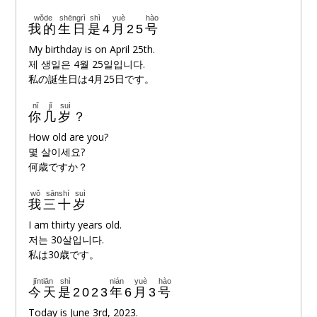
wǒde
shēngrì
shì
yuè
hào
🔊
我的
生日
是
4
月
25
号
My birthday is on April 25th.
제 생일은 4월 25일입니다.
私の誕生日は4月25日です。
nǐ
jǐ
suì
🔊
你
几
岁
？
How old are you?
몇 살이세요?
何歳ですか？
wǒ
sānshí
suì
🔊
我
三十
岁
I am thirty years old.
저는 30살입니다.
私は30歳です。
jīntiān
shì
nián
yuè
hào
🔊
今天
是
2023
年
6
月
3
号
Today is June 3rd, 2023.