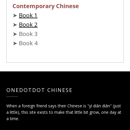
Contemporary Chinese
➤
Book 1
➤
Book 2
➤ Book 3
➤ Book 4
ONEDOTDOT CHINESE
When a foreign friend says their Chinese is "yì diǎn diǎn" (just
a little), this site exists to make that little bit grow, one day at
a time.