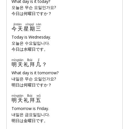
What day is it today?
오늘은 무슨 요일인가요?
今日は何曜日ですか？
jīntiān
xīngqī
sān
🔊
今天
星期
三
Today is Wednesday.
오늘은 수요일입니다.
今日は水曜日です。
míngtiān
lǐbài
jǐ
🔊
明天
礼拜
几
？
What day is it tomorrow?
내일은 무슨 요일인가요?
明日は何曜日ですか？
míngtiān
lǐbài
wǔ
🔊
明天
礼拜
五
Tomorrow is Friday.
내일은 금요일입니다.
明日は金曜日です。