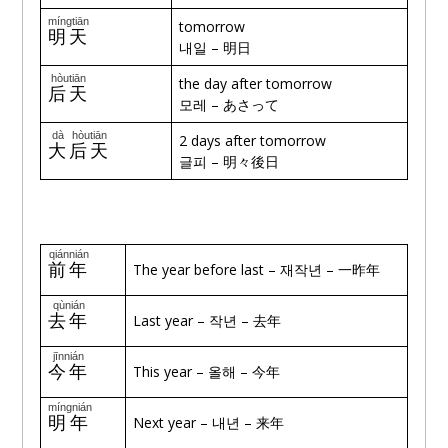
míngtiān
tomorrow
🔊
明天
내일 – 明日
hòutiān
the day after tomorrow
🔊
后天
모레 – あさって
dà
hòutiān
2 days after tomorrow
🔊
大
后天
글피 – 明々後日
qiánnián
🔊
前年
The year before last – 재작년 – 一昨年
qùnián
🔊
去年
Last year – 작년 – 去年
jīnnián
🔊
今年
This year – 올해 – 今年
míngnián
🔊
明年
Next year – 내년 – 来年