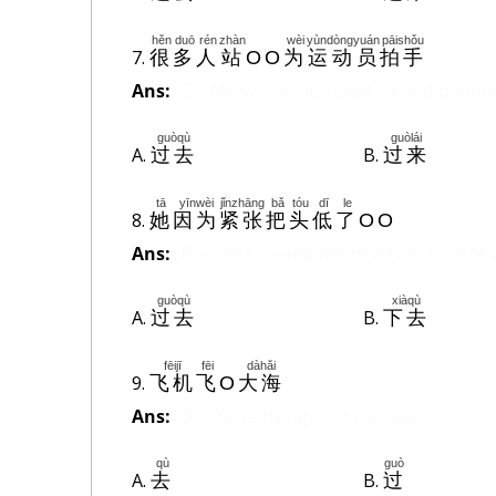
hěn
duō
rén
zhàn
wèi
yùndòngyuán
pāishǒu
7.
很
多
人
站
OO
为
运动员
拍手
Ans:
C – Many people stood up and clapped 
guòqù
guòlái
A.
B.
过去
过来
tā
yīnwèi
jǐnzhāng
bǎ
tóu
dī
le
8.
她
因为
紧张
把
头
低
了
OO
Ans:
B – She lowered her head because of
guòqù
xiàqù
A.
B.
过去
下去
fēijī
fēi
dàhǎi
9.
飞机
飞
O
大海
Ans:
B – Plane flying over the sea.
qù
guò
A.
B.
去
过