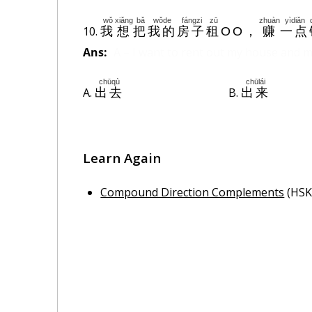
wǒ
xiǎng
bǎ
wǒde
fángzi
zū
zhuàn
yìdiǎn
10.
我
想
把
我的
房子
租
OO
，
赚
一点
Ans:
A – I want to rent out my house and
chūqù
chūlái
A.
B.
出去
出来
Learn Again
Compound Direction Complements
(HSK