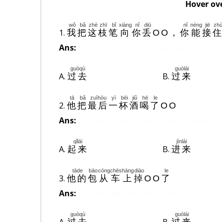
Hover ov
wǒ
bǎ
zhè
zhī
bǐ
xiàng
nǐ
diū
nǐ
néng
jiē
zh
1.
我
把
这
枝
笔
向
你
丢
OO
，
你
能
接
Ans:
A – I am going to throw this pen at you
guòqù
guòlái
A.
B.
过去
过来
tā
bǎ
zuìhòu
yì
bēi
jiǔ
hē
le
2.
他
把
最后
一
杯
酒
喝
了
OO
Ans:
C – He drank his last glass of wine.
qǐlái
jìnlái
A.
B.
起来
进来
tāde
bāo
cóng
chēshàng
diào
le
3.
他的
包
从
车上
掉
OO
了
Ans:
D – His bag fell out of the car.
guòqù
guòlái