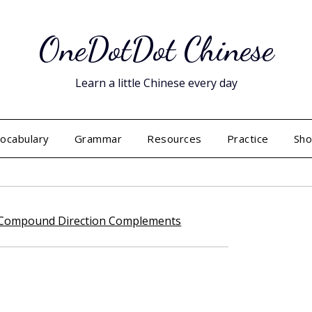
OneDotDot Chinese
Learn a little Chinese every day
ocabulary
Grammar
Resources
Practice
Sh
Posted
on
May