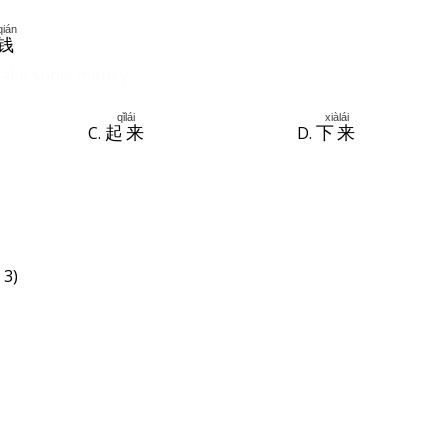
qián
钱
 make some money.
qǐlái
xiàlái
C.
D.
起来
下来
 3)