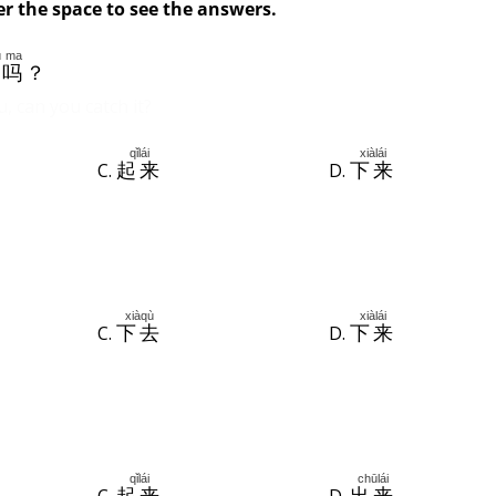
1,
er
the space to see the answers.
2023
ù
ma
住
吗
？
, can you catch it?
qǐlái
xiàlái
C.
D.
起来
下来
xiàqù
xiàlái
C.
D.
下去
下来
qǐlái
chūlái