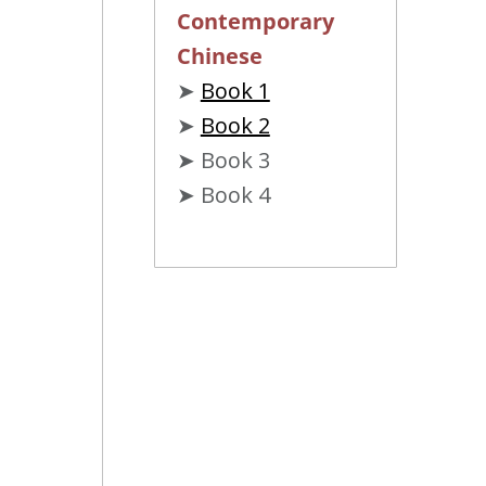
Contemporary
Chinese
➤
Book 1
➤
Book 2
➤ Book 3
➤ Book 4