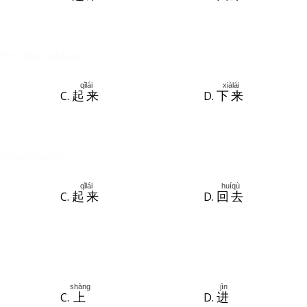
for the athletes.
qǐlái
xiàlái
C.
D.
起来
下来
 nervousness.
qǐlái
huíqù
C.
D.
起来
回去
shàng
jìn
C.
D.
上
进