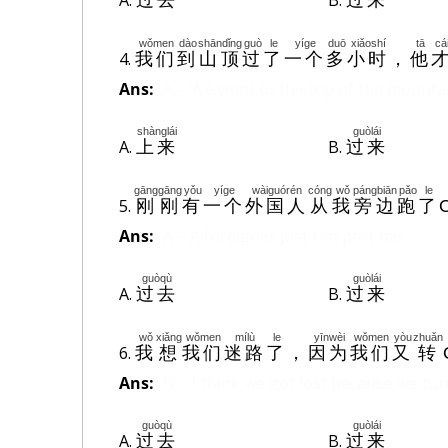
A.
B.
过去
过来
wǒmen
dào
shāndǐng
guò
le
yíge
duō
xiǎoshí
tā
cá
4.
我们
到
山顶
过
了
一个
多
小时
，
他
Ans:
A – We went to the top of the mounta
shànglái
guòlái
A.
B.
上来
过来
gānggāng
yǒu
yíge
wàiguórén
cóng
wǒ
pángbiān
pǎo
le
5.
刚刚
有
一个
外国人
从
我
旁边
跑
了
Ans:
A – A foreigner just ran past me.
guòqù
guòlái
A.
B.
过去
过来
wǒ
xiǎng
wǒmen
mílù
le
yīnwèi
wǒmen
yòu
zhuǎn
6.
我
想
我们
迷路
了
，
因为
我们
又
转
Ans:
D – I think we got lost because we tu
guòqù
guòlái
A.
B.
过去
过来