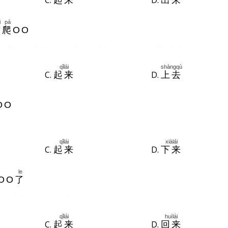
C.
D.
起来
出来
i
pá
才
爬
OO
in after more than an hour before he climbed up.
qǐlái
shàngqù
C.
D.
起来
上去
OO
qǐlái
xiàlái
C.
D.
起来
下来
le
OO
了
rned back around again.
qǐlái
huílái
C.
D.
起来
回来