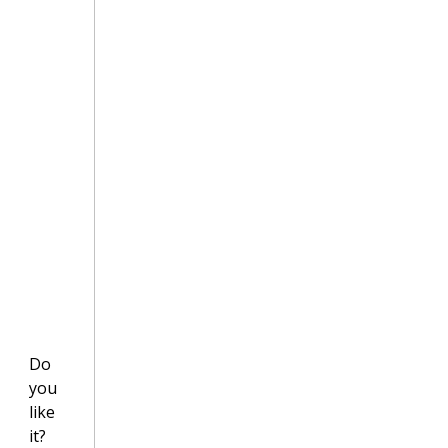
Do
you
like
it?