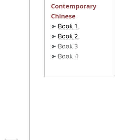
Contemporary
Chinese
➤
Book 1
➤
Book 2
➤ Book 3
➤ Book 4