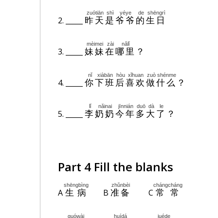
zuótiān
shì
yéye
de
shēngrì
2. _____
昨天
是
爷爷
的
生日
mèimei
zài
nǎlǐ
3. _____
妹妹
在
哪里
？
nǐ
xiàbān
hòu
xǐhuan
zuò
shénme
4. _____
你
下班
后
喜欢
做
什么
？
lǐ
nǎinai
jīnnián
duō
dà
le
5. _____
李
奶奶
今年
多
大
了
？
Part 4 Fill the blanks
shēngbìng
zhǔnbèi
chángcháng
A
B
C
生病
准备
常常
guówài
huídá
juéde