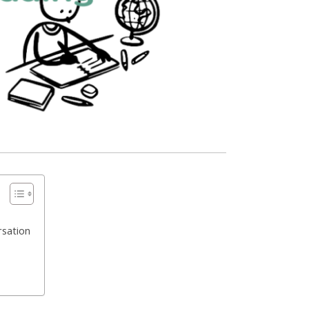
Posted
on
August
12,
rsation
2022