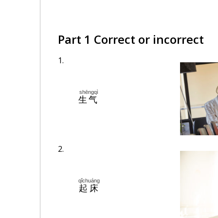
Part 1 Correct or incorrect
1.
shēngqì
生气
2.
qǐchuáng
起床