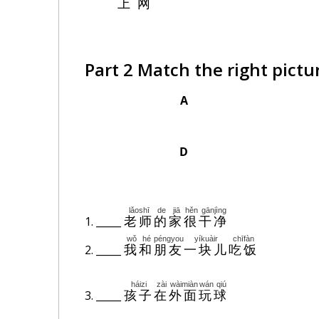
上网
Part 2 Match the right pictu
A
D
lǎoshī
de
jiā
hěn
gānjìng
1. _____
老师
的
家
很
干净
wǒ
hé
péngyou
yíkuàir
chīfàn
2. _____
我
和
朋友
一块儿
吃饭
háizi
zài
wàimiàn
wán
qiú
3. _____
孩子
在
外面
玩
球