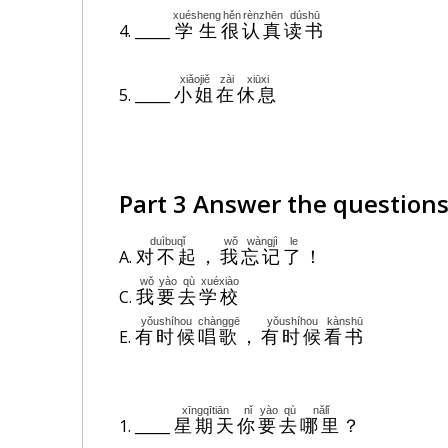
xuésheng
hěn
rènzhēn
dúshū
4. _____
学生
很
认真
读书
xiǎojiě
zài
xiūxi
5. _____
小姐
在
休息
Part 3 Answer the question
duìbuqǐ
wǒ
wàngjì
le
A.
对不起
，
我
忘记
了
！
wǒ
yào
qù
xuéxiào
C.
我
要
去
学校
yǒushíhou
chànggē
yǒushíhou
kànshū
E.
有时候
唱歌
，
有时候
看书
xīngqītiān
nǐ
yào
qù
nǎlǐ
1. _____
星期天
你
要
去
哪里
？