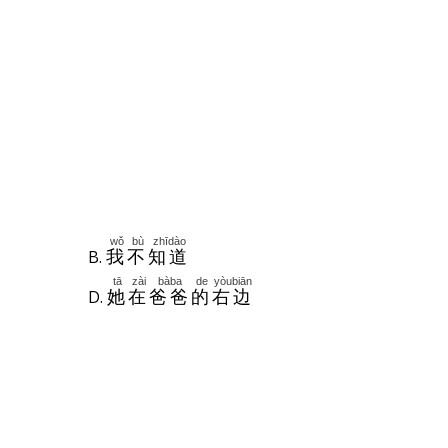
s
wǒ
bù
zhīdào
B.
我
不
知道
tā
zài
bàba
de
yòubiān
D.
她
在
爸爸
的
右边