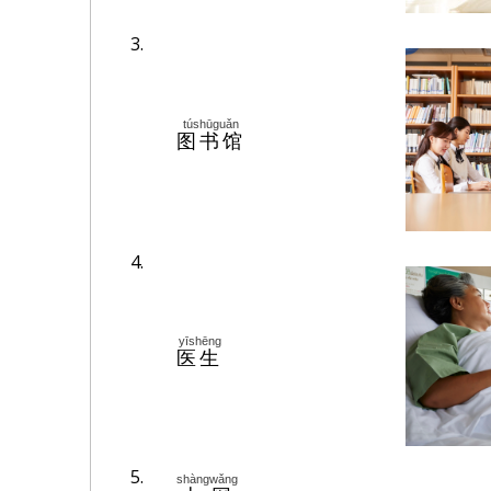
3.
túshūguǎn
图书馆
4.
yīshēng
医生
5.
shàngwǎng