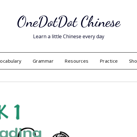
OneDotDot Chinese
Learn a little Chinese every day
ocabulary
Grammar
Resources
Practice
Sh