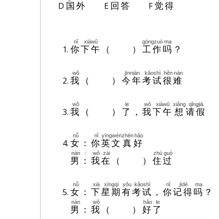
D
E
F
国外
回答
觉得
nǐ
xiàwǔ
gōngzuò
ma
你
下午
（ ）
工作
吗
？
wǒ
jīnnián
kǎoshì
hěn
nán
我
（ ）
今年
考试
很
难
wǒ
le
wǒ
xiàwǔ
xiǎng
qǐngjià
我
（ ）
了
，
我
下午
想
请假
nǚ
nǐ
yīngwén
zhēn
hǎo
女
：
你
英文
真
好
nán
：
wǒ
zài
zhù
guò
男
：
我
在
（ ）
住
过
nǚ
xià
xīngqī
yǒu
kǎoshì
nǐ
jìdé
ma
女
：
下
星期
有
考试
，
你
记得
吗
？
nán
wǒ
hǎo
le
男
：
我
（ ）
好
了