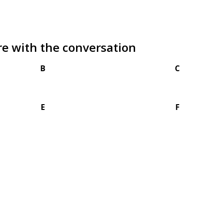
re with the conversation
B
C
E
F